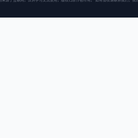
均来源于互联网，仅供学习交流使用，版权归原作者所有。 如有侵权请联系我们，我们